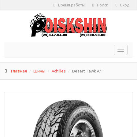
Время работы
Поиск
Вход
Toggle
navigat
Главная
Шины
Achilles
Desert Hawk A/T