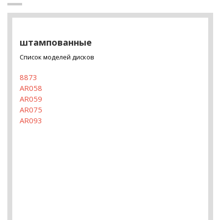
штампованные
Список моделей дисков
8873
AR058
AR059
AR075
AR093