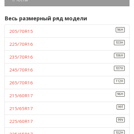
Весь размерный ряд модели
96H
205/70R15
103H
225/70R16
106H
235/70R16
107H
245/70R16
112H
265/70R16
96H
215/60R17
99T
215/65R17
99V
225/60R17
102H