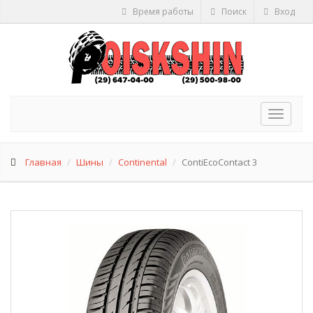
Время работы
Поиск
Вход
Toggle
navigat
Главная
Шины
Continental
ContiEcoContact 3