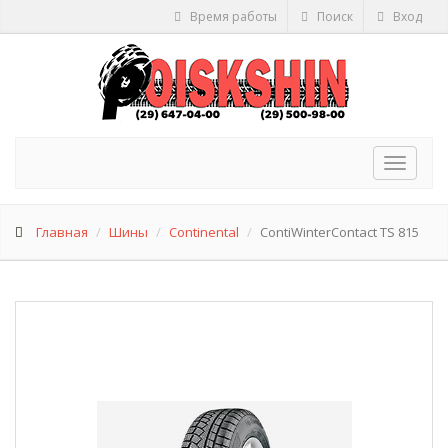
Время работы
Поиск
Вход
Toggle
navigat
Главная
Шины
Continental
ContiWinterContact TS 815