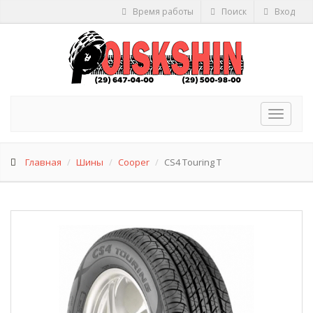
Время работы
Поиск
Вход
Toggle
navigat
Главная
Шины
Cooper
CS4 Touring T