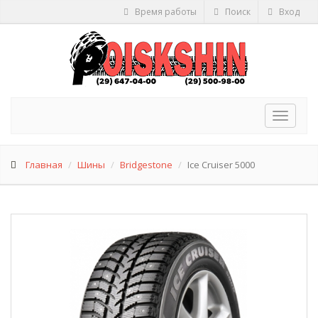
Время работы
Поиск
Вход
Toggle
navigat
Главная
Шины
Bridgestone
Ice Cruiser 5000