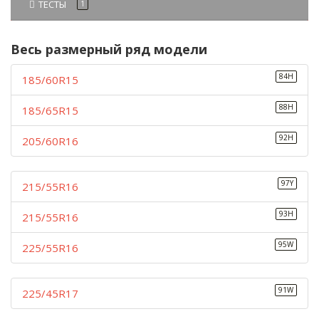
ТЕСТЫ
1
Весь размерный ряд модели
84H
185/60R15
88H
185/65R15
92H
205/60R16
97Y
215/55R16
93H
215/55R16
95W
225/55R16
91W
225/45R17