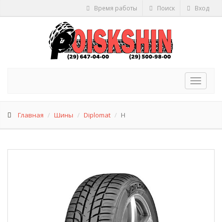
Время работы
Поиск
Вход
Toggle
navigat
Главная
Шины
Diplomat
H