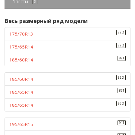
ТЕСТЫ
3
Весь размерный ряд модели
82Q
175/70R13
82Q
175/65R14
82T
185/60R14
82Q
185/60R14
86T
185/65R14
86Q
185/65R14
91T
195/65R15