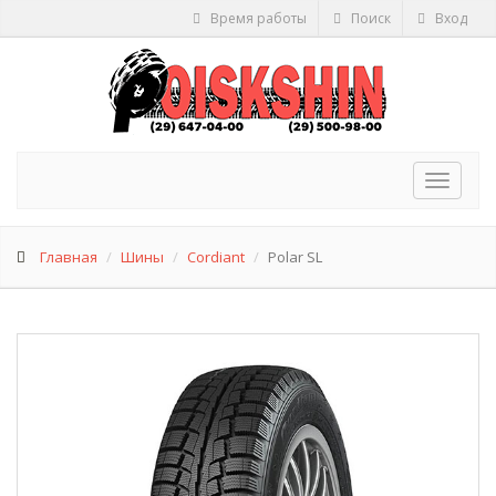
Время работы
Поиск
Вход
Toggle
navigat
Главная
Шины
Cordiant
Polar SL