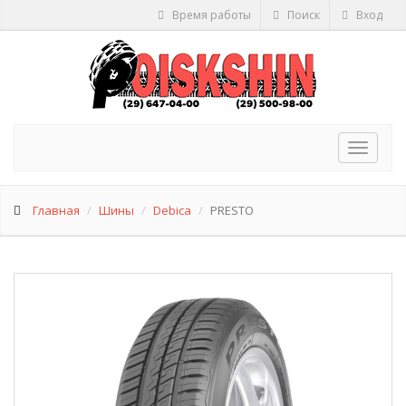
Время работы
Поиск
Вход
Toggle
navigat
Главная
Шины
Debica
PRESTO