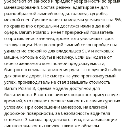
уберегают от заносов и придают уверенности во время
маневрирования. Состав резины адаптирован для
разнообразной зимней погоды: гололед, сугробы,
мокрый снег. Лучшие качества модели увеличены на 5%,
по сравнению с прошлыми достижениями в данной
сфере. Barum Polaris 3 имеет прекрасный показатель
сопротивления качению, кроме того увеличился срок
эксплуатации. Наступающий зимний сезон пройдет на
удивление спокойно для владельцев SUV и легковых
машин, которые обуты в новинку. Если Вы ждете от
своего железного коня полной предсказуемости,
быстрого отклика на движения руля – это лучший выбор
для зимних дорог. Не смотря на уже прогнозируемый
успех, производитель не стал завышать стоимость
Barum Polaris 3, сделав модель доступной для
большинства. В составе зимних покрышек присутствует
кремний, что придает резине мягкость в самых суровых
условиях. При совершении маневров, на влажной
дорожной поверхности, за безопасность водителя
отвечают 3 канала продольного типа, выталкивающие
лишнюю жидкость наружу, таким же образом