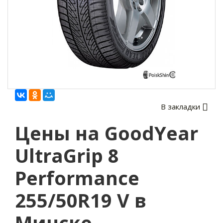
В закладки
Цены на GoodYear
UltraGrip 8
Performance
255/50R19 V в
Минске